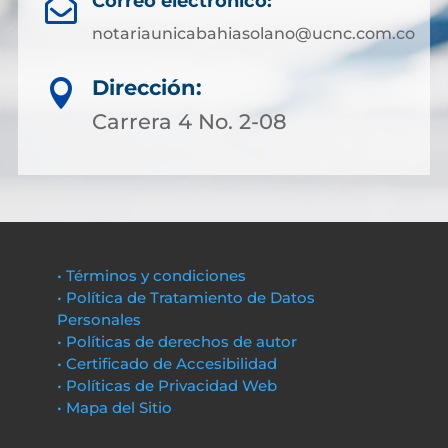
Correo electrónico:

notariaunicabahiasolano@ucnc.com.co
Dirección:

Carrera 4 No. 2-08
• Términos y condiciones
• Política de Tratamiento de Datos
Personales
• Políticas de derechos de autor
• Certificado de Accesibilidad
• Políticas de Privacidad Web
• Mapa del Sitio