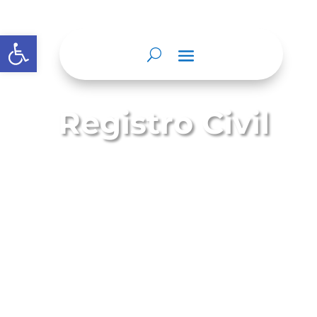
Abrir barra de herramientas
Registro Civil
El Registro Civil es el instrumento donde
se asientan todos los hechos relativos al
estado civil, la identidad y la filiación de
todos los ciudadanos colombianos.
En el Registro Civil se inscriben los
nacimientos, matrimonios, defunciones,
separaciones, divorcios, y declaraciones
de presunción de muerte,