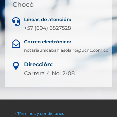
Chocó
Líneas de atención:

+57 (604) 6827528
Correo electrónico:

notariaunicabahiasolano@ucnc.com.co
Dirección:

Carrera 4 No. 2-08
• Términos y condiciones