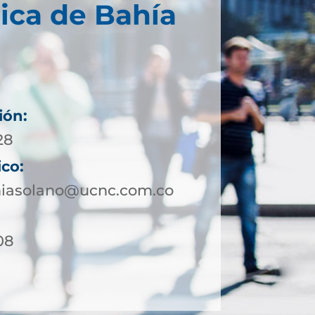
ica de Bahía
ión:
28
ico:
hiasolano@ucnc.com.co
08