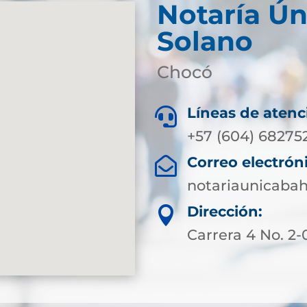
Notaría Ún
Solano
Chocó
Líneas de atenc

+57 (604) 68275
Correo electrón

notariaunicaba
Dirección:

Carrera 4 No. 2-