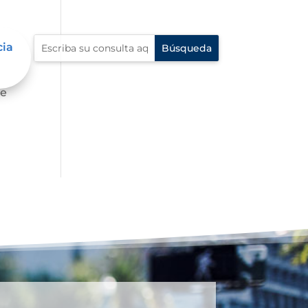
cia
de