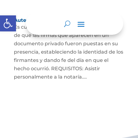
Abrir barra de herramientas
Autenticaciones
Es cuando el notario da testimonio escrito
de que las firmas que aparecen en un
documento privado fueron puestas en su
presencia, estableciendo la identidad de los
firmantes y dando fe del día en que el
hecho ocurrió. REQUISITOS: Asistir
personalmente a la notaría....