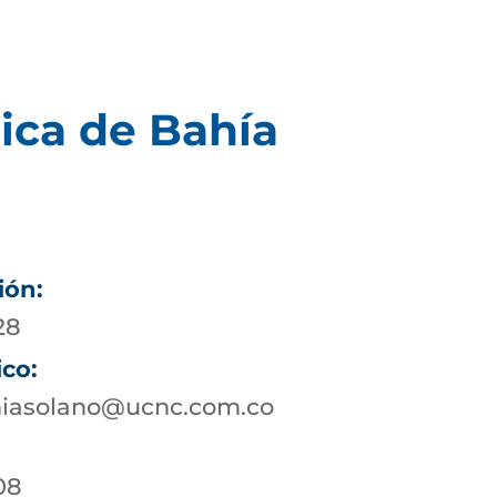
ica de Bahía
ión:
28
ico:
hiasolano@ucnc.com.co
08