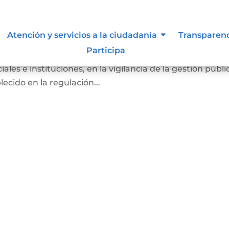
Atención y servicios a la ciudadanía
Transparen
Participa
ber de los ciudadanos a participar, de manera individual 
ales e instituciones, en la vigilancia de la gestión públi
ecido en la regulación...