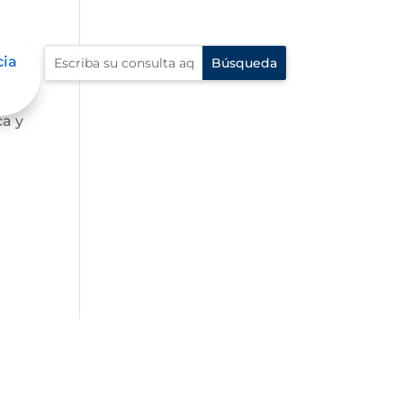
cia
o a
ca y