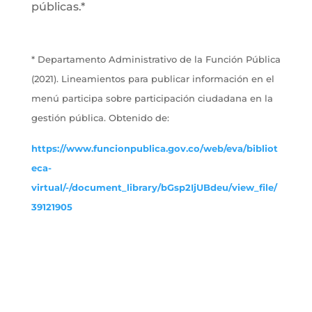
públicas.*
* Departamento Administrativo de la Función Pública
(2021). Lineamientos para publicar información en el
menú participa sobre participación ciudadana en la
gestión pública. Obtenido de:
https://www.funcionpublica.gov.co/web/eva/bibliot
eca-
virtual/-/document_library/bGsp2IjUBdeu/view_file/
39121905