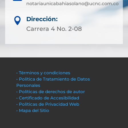
notariaunicabahiasolano@ucnc.com.co
Dirección:

Carrera 4 No. 2-08
• Términos y condiciones
• Política de Tratamiento de Datos
Personales
• Políticas de derechos de autor
• Certificado de Accesibilidad
• Políticas de Privacidad Web
• Mapa del Sitio