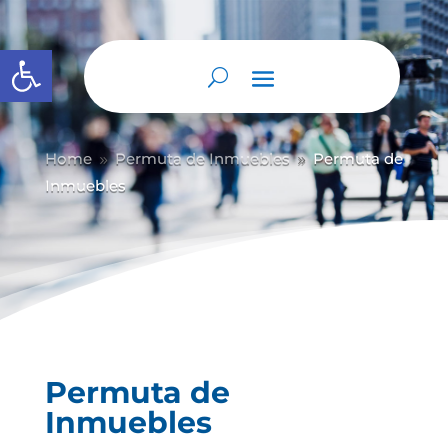
Abrir barra de herramientas
Home
Permuta de Inmuebles
Permuta de
9
9
Inmuebles
Permuta de
Inmuebles