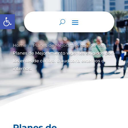
Abrir barra de herramientas
Home
Planes de Mejoramiento vigentes
9
9
Planes de Mejoramiento vigentes exigidos por
los entes de control o auditoría externos o
internos.
Planes de